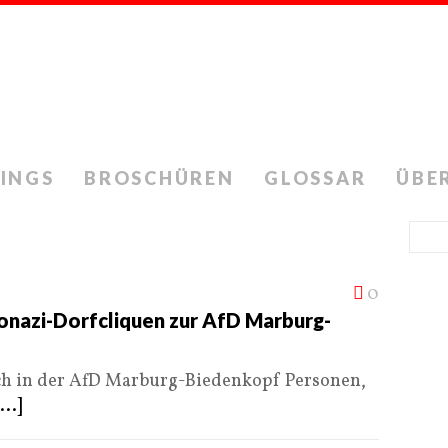
INGS
BROSCHÜREN
GLOSSAR
ÜBE
T
0
onazi-Dorfcliquen zur AfD Marburg-
ch in der AfD Marburg-Biedenkopf Personen,
...]