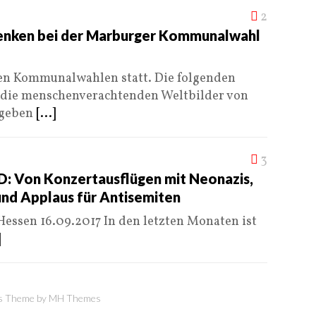
2
enken bei der Marburger Kommunalwahl
sen Kommunalwahlen statt. Die folgenden
in die menschenverachtenden Weltbilder von
 geben
[...]
3
fD: Von Konzertausflügen mit Neonazis,
und Applaus für Antisemiten
essen 16.09.2017 In den letzten Monaten ist
]
 Theme by
MH Themes