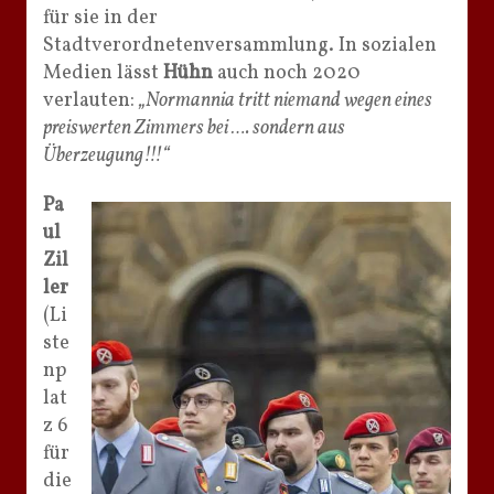
für sie in der
Stadtverordnetenversammlung. In sozialen
Medien lässt
Hühn
auch noch 2020
verlauten:
„Normannia tritt niemand wegen eines
preiswerten Zimmers bei …. sondern aus
Überzeugung!!!“
Pa
ul
Zil
ler
(Li
ste
np
lat
z 6
für
die