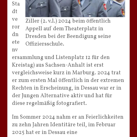
Sta
dt
ve
Ziller (2. v.l.) 2024 beim öffentlich
ror
Appell auf dem Theaterplatz in
dn
Dresden bei der Beendigung seine
ete
Offiziersschule.
nv
ersammlung und Listenplatz 12 für den
Kreistag) aus Sachsen-Anhalt ist erst
vergleichsweise kurz in Marburg. 2024 trat
er zum ersten Mal öffentlich in der extremen
Rechten in Erscheinung, in Dessau war er in
der Jungen Alternative aktiv und hat für
diese regelmäßig fotografiert.
Im Sommer 2024 nahm er an Feierlichkeiten
zu zehn Jahren Identitäre teil, im Februar
2025 hat er in Dessau eine