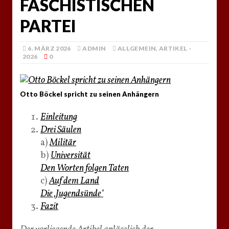
FASCHISTISCHEN
PARTEI
6. MÄRZ 2026
ADMIN
ALLGEMEIN
,
ARTIKEL -
2026
0
Otto Böckel spricht zu seinen Anhängern
Einleitung
Drei Säulen
a)
Militär
b)
Universität
Den Worten folgen Taten
c)
Auf dem Land
Die ‚Jugendsünde‘
Fazit