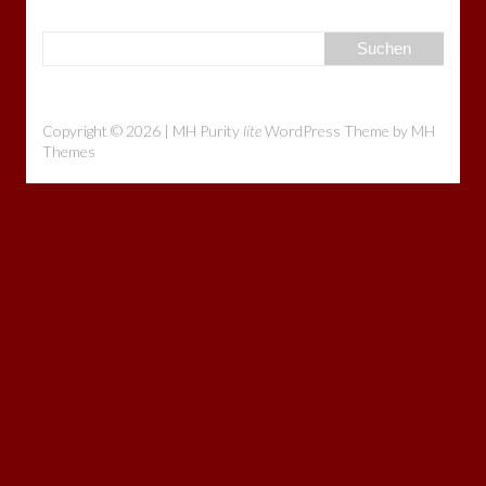
Copyright © 2026 | MH Purity
lite
WordPress Theme by
MH
Themes