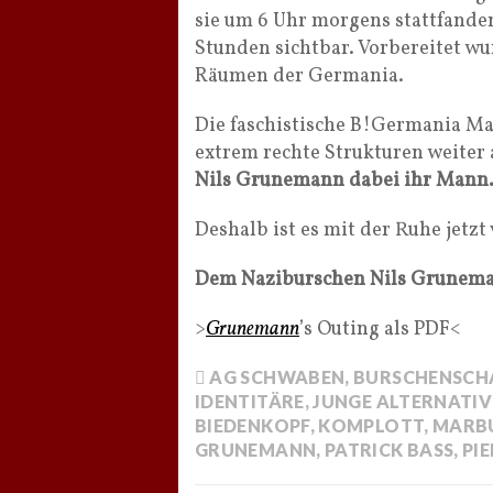
sie um 6 Uhr morgens stattfande
Stunden sichtbar. Vorbereitet wu
Räumen der Germania.
Die faschistische B!Germania Ma
extrem rechte Strukturen weiter 
Nils Grunemann dabei ihr Mann
Deshalb ist es mit der Ruhe jetzt
Dem Naziburschen Nils Grunem
>
Grunemann
’s Outing als PDF<
AG SCHWABEN
,
BURSCHENSCHA
IDENTITÄRE
,
JUNGE ALTERNATIV
BIEDENKOPF
,
KOMPLOTT
,
MARBU
GRUNEMANN
,
PATRICK BASS
,
PI