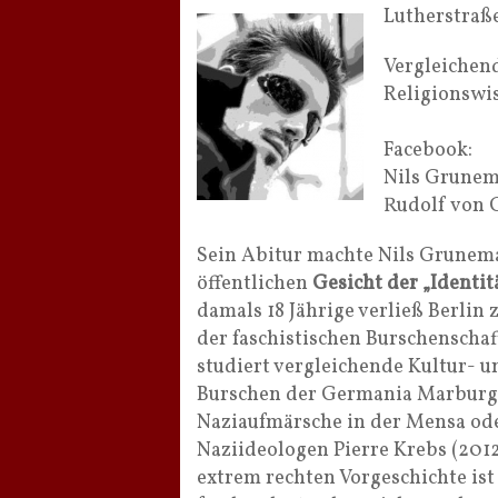
Lutherstraß
Vergleichen
Religionswi
Facebook:
Nils Grune
Rudolf von 
Sein Abitur machte Nils Grunema
öffentlichen
Gesicht der „Identi
damals 18 Jährige verließ Berlin
der faschistischen Burschenscha
studiert vergleichende Kultur- u
Burschen der Germania Marburg v
Naziaufmärsche in der Mensa ode
Naziideologen Pierre Krebs (2012
extrem rechten Vorgeschichte ist