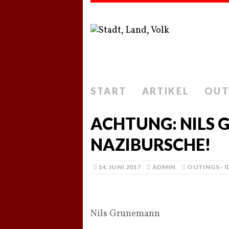
START
ARTIKEL
OUT
ACHTUNG: NILS
NAZIBURSCHE!
14. JUNI 2017
ADMIN
OUTINGS - 
Nils Grunemann