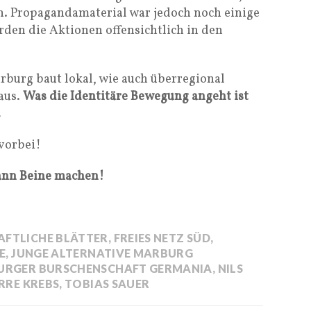
n. Propagandamaterial war jedoch noch einige
rden die Aktionen offensichtlich in den
rburg baut lokal, wie auch überregional
aus.
Was die Identitäre Bewegung angeht ist
.
 vorbei!
ann Beine machen!
FTLICHE BLÄTTER
,
FREIES NETZ SÜD
,
E
,
JUNGE ALTERNATIVE MARBURG
RGER BURSCHENSCHAFT GERMANIA
,
NILS
ERRE KREBS
,
TOBIAS SAUER