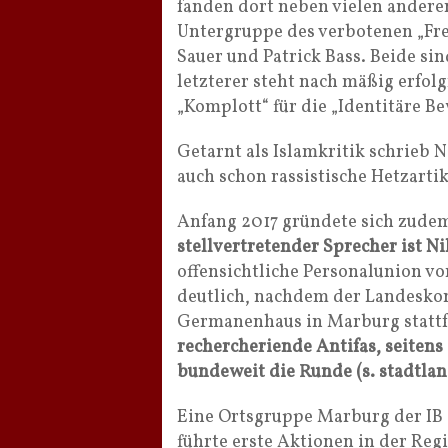
fanden dort neben vielen andere
Untergruppe des verbotenen „Frei
Sauer und Patrick Bass. Beide si
letzterer steht nach mäßig erfol
„Komplott“ für die „Identitäre B
Getarnt als Islamkritik schrieb N
auch schon rassistische Hetzarti
Anfang 2017 gründete sich zude
stellvertretender Sprecher ist 
offensichtliche Personalunion vo
deutlich, nachdem der Landeskon
Germanenhaus in Marburg statt
rechercheriende Antifas, seiten
bundeweit die Runde (s. stadtla
Eine Ortsgruppe Marburg der IB 
führte erste Aktionen in der Re