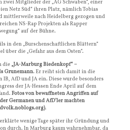
n zwei Mitglieder der „AG Schwaben“, einer
en Netz Süd“ ihren Platz, nämlich Tobias
nd mittlerweile nach Heidelberg gezogen und
greichen NS-Rap Projekten als Rapper
ewegung“ auf der Bühne.
ils in den „Burschenschaftlichen Blättern“
kel über die „Gefahr aus dem Osten“.
m die
„JA-Marburg Biedenkopf“ –
Nils Grunemann
. Er reiht sich damit in die
n IB, AfD und JA ein. Diese wurde besonders
gress der JA-Hessen Ende April auf dem
fand.
Fotos von bewaffneten Angriffen auf
s der Germanen und AfD’ler machten
ndvolk.noblogs.org)
.
erklärte wenige Tage später ihr Gründung und
gion durch. In Marburg kaum wahrnehmbar, da