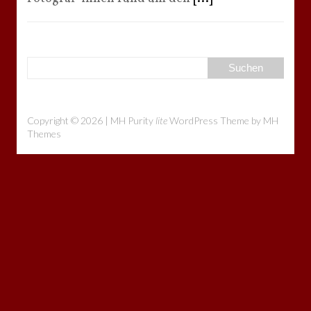
Copyright © 2026 | MH Purity
lite
WordPress Theme by
MH
Themes