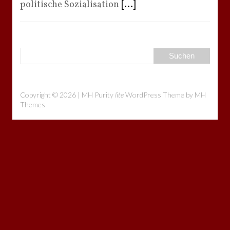
politische Sozialisation
[...]
Copyright © 2026 | MH Purity
lite
WordPress Theme by
MH
Themes