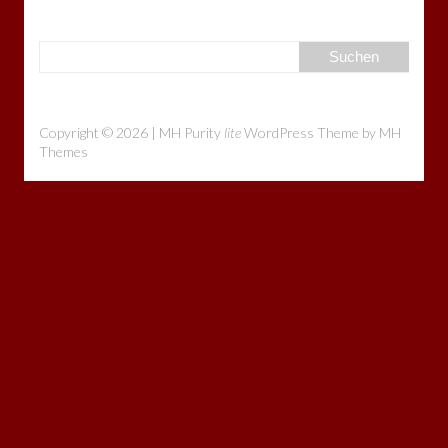
Copyright © 2026 | MH Purity
lite
WordPress Theme by
MH
Themes