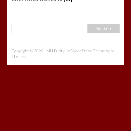
Copyright © 2026 | MH Purity
lite
WordPress Theme by
MH
Themes