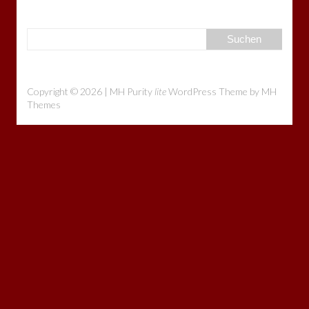
Copyright © 2026 | MH Purity
lite
WordPress Theme by
MH
Themes