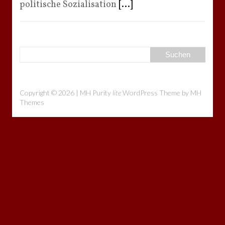
politische Sozialisation
[...]
Copyright © 2026 | MH Purity
lite
WordPress Theme by
MH
Themes