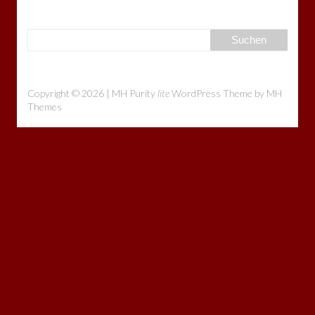
Copyright © 2026 | MH Purity
lite
WordPress Theme by
MH
Themes