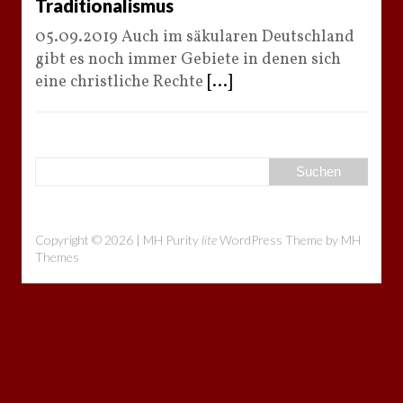
Traditionalismus
05.09.2019 Auch im säkularen Deutschland
gibt es noch immer Gebiete in denen sich
eine christliche Rechte
[...]
Copyright © 2026 | MH Purity
lite
WordPress Theme by
MH
Themes