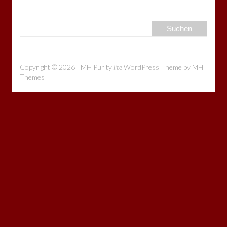
Copyright © 2026 | MH Purity
lite
WordPress Theme by
MH
Themes