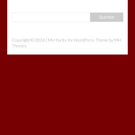
Copyright © 2026 | MH Purity
lite
WordPress Theme by
MH
Themes