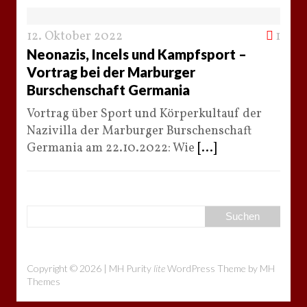
12. Oktober 2022
1
Neonazis, Incels und Kampfsport –
Vortrag bei der Marburger
Burschenschaft Germania
Vortrag über Sport und Körperkultauf der
Nazivilla der Marburger Burschenschaft
Germania am 22.10.2022: Wie
[...]
Copyright © 2026 | MH Purity
lite
WordPress Theme by
MH
Themes