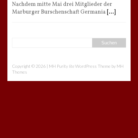
Nachdem mitte Mai drei Mitglieder der
Marburger Burschenschaft Germania
[...]
Copyright © 2026 | MH Purity
lite
WordPress Theme by
MH
Themes