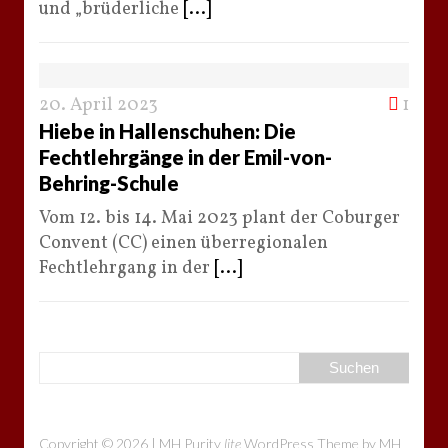
und „brüderliche
[...]
20. April 2023
1
Hiebe in Hallenschuhen: Die
Fechtlehrgänge in der Emil-von-
Behring-Schule
Vom 12. bis 14. Mai 2023 plant der Coburger
Convent (CC) einen überregionalen
Fechtlehrgang in der
[...]
Copyright © 2026 | MH Purity
lite
WordPress Theme by
MH