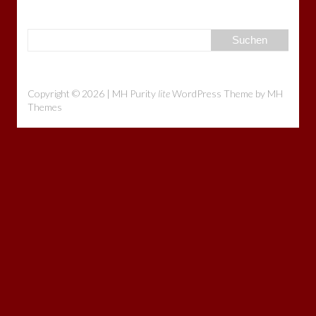
Copyright © 2026 | MH Purity
lite
WordPress Theme by
MH
Themes