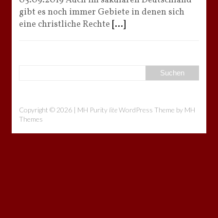
05.09.2019 Auch im säkularen Deutschland
gibt es noch immer Gebiete in denen sich
eine christliche Rechte
[...]
Copyright © 2026 | MH Purity
lite
WordPress Theme by
MH
Themes