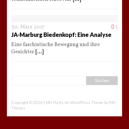
30. März 2017
5
JA-Marburg Biedenkopf: Eine Analyse
Eine faschistische Bewegung und ihre
Gesichter
[...]
Copyright © 2026 | MH Purity
lite
WordPress Theme by
MH
Themes