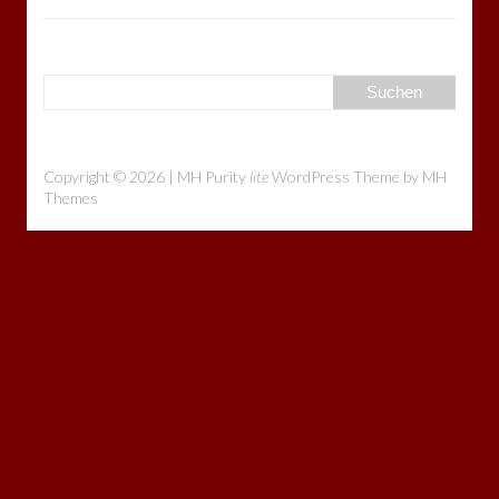
Copyright © 2026 | MH Purity
lite
WordPress Theme by
MH
Themes