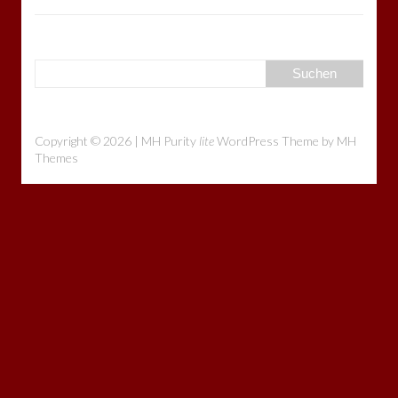
Copyright © 2026 | MH Purity
lite
WordPress Theme by
MH
Themes