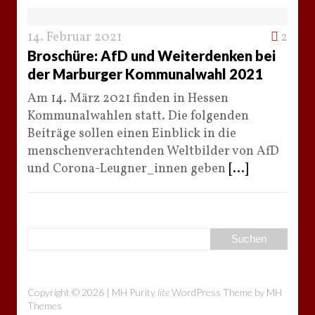
14. Februar 2021
2
Broschüre: AfD und Weiterdenken bei
der Marburger Kommunalwahl 2021
Am 14. März 2021 finden in Hessen
Kommunalwahlen statt. Die folgenden
Beiträge sollen einen Einblick in die
menschenverachtenden Weltbilder von AfD
und Corona-Leugner_innen geben
[...]
Copyright © 2026 | MH Purity
lite
WordPress Theme by
MH
Themes