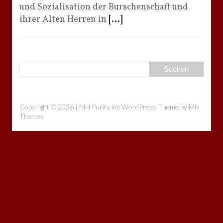
und Sozialisation der Burschenschaft und
ihrer Alten Herren in
[...]
Copyright © 2026 | MH Purity
lite
WordPress Theme by
MH
Themes