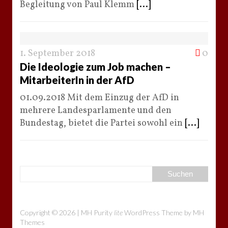
Begleitung von Paul Klemm
[...]
1. September 2018
0
Die Ideologie zum Job machen –
MitarbeiterIn in der AfD
01.09.2018 Mit dem Einzug der AfD in
mehrere Landesparlamente und den
Bundestag, bietet die Partei sowohl ein
[...]
Copyright © 2026 | MH Purity
lite
WordPress Theme by
MH
Themes