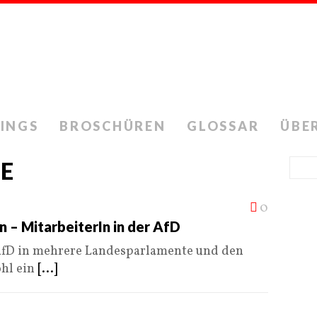
INGS
BROSCHÜREN
GLOSSAR
ÜBE
E
0
 – MitarbeiterIn in der AfD
AfD in mehrere Landesparlamente und den
ohl ein
[...]