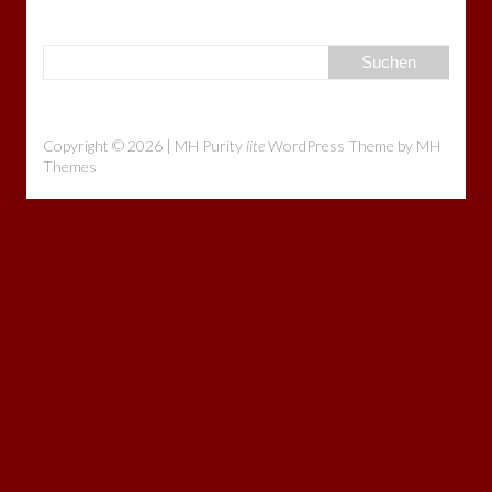
Copyright © 2026 | MH Purity
lite
WordPress Theme by
MH
Themes