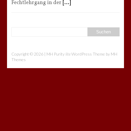
Fechtlehrgang in der
[...]
Copyright © 2026 | MH Purity
lite
WordPress Theme by
MH
Themes