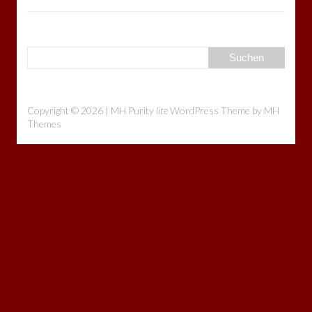
Copyright © 2026 | MH Purity
lite
WordPress Theme by
MH
Themes