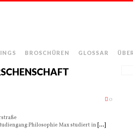
INGS
BROSCHÜREN
GLOSSAR
ÜBE
RSCHENSCHAFT
0
rstraße
diengang:Philosophie Max studiert in
[...]