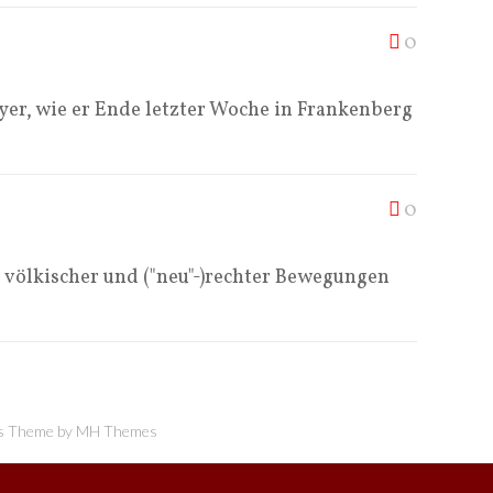
0
lyer, wie er Ende letzter Woche in Frankenberg
0
völkischer und ("neu"-)rechter Bewegungen
 Theme by
MH Themes