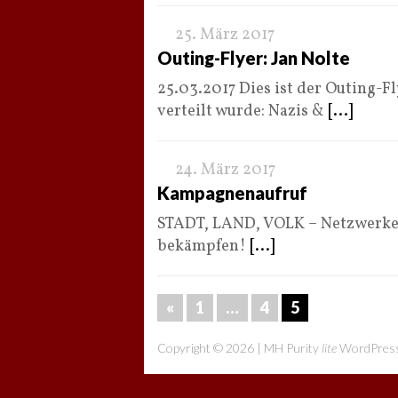
25. März 2017
Outing-Flyer: Jan Nolte
25.03.2017 Dies ist der Outing-F
verteilt wurde: Nazis &
[...]
24. März 2017
Kampagnenaufruf
STADT, LAND, VOLK – Netzwerke 
bekämpfen!
[...]
«
1
…
4
5
Copyright © 2026 | MH Purity
lite
WordPress