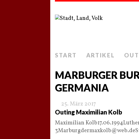
START
ARTIKEL
OUT
MARBURGER BU
GERMANIA
25. März 2017
Outing Maximilian Kolb
Maximilian Kolb17.06.1994Luthe
3Marburgdermaxkolb@web.deStu