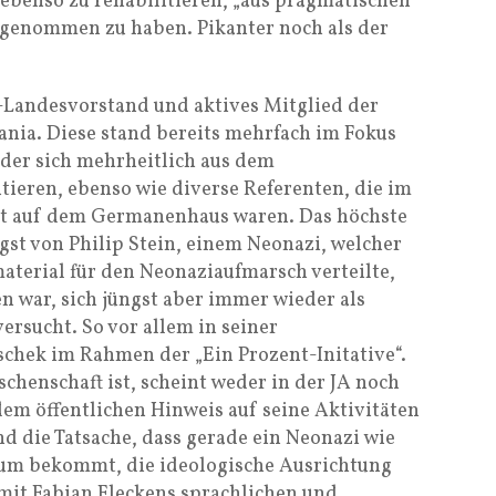
 ebenso zu rehabilitieren, „aus pragmatischen
genommen zu haben. Pikanter noch als der
A-Landesvorstand und aktives Mitglied der
ia. Diese stand bereits mehrfach im Fokus
ieder sich mehrheitlich aus dem
ieren, ebenso wie diverse Referenten, die im
st auf dem Germanenhaus waren. Das höchste
t von Philip Stein, einem Neonazi, welcher
aterial für den Neonaziaufmarsch verteilte,
 war, sich jüngst aber immer wieder als
ersucht. So vor allem in seiner
hek im Rahmen der „Ein Prozent-Initative“.
chenschaft ist, scheint weder in der JA noch
dem öffentlichen Hinweis auf seine Aktivitäten
nd die Tatsache, dass gerade ein Neonazi wie
aum bekommt, die ideologische Ausrichtung
mit Fabian Fleckens sprachlichen und