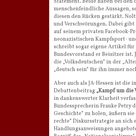
Statement. Beide haben bei den 
menschenfeindliche Aussagen, sei
diesen den Rücken gestärkt. Nolt
und Verschwörungen. Dabei gibt
auf seinem privaten Facebook-Pr
neonazistischen Kampfsport- und
schreibt sogar eigene Artikel für
Bundesvorstand er Beisitzer ist.
die „Volksdeutschen“ in der „Alte
„deutsch sein“ für ihn immer noch
Aber auch als JA-Hessen ist die i
Debattenbeitrag
„Kampf um die 
in dankenswerter Klarheit verfas
Bundessprecherin Frauke Petry de
Geschichte“ zu holen, äußern si
rechte“ Diskursstrategie an sich 
Handlungsanweisungen angeboten.