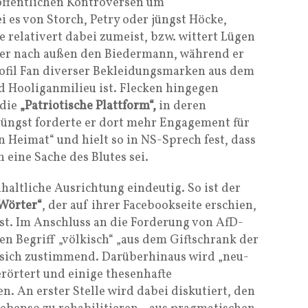
öffentlichen Kontroversen um
 es von Storch, Petry oder jüngst Höcke,
e relativert dabei zumeist, bzw. wittert Lügen
 er nach außen den Biedermann, während er
ofil Fan diverser Bekleidungsmarken aus dem
 Hooliganmilieu ist. Flecken hingegen
 die
„Patriotische Plattform“,
in deren
 Jüngst forderte er dort mehr Engagement für
n Heimat“ und hielt so in NS-Sprech fest, dass
 eine Sache des Blutes sei.
nhaltliche Ausrichtung eindeutig. So ist der
Wörter“
, der auf ihrer Facebookseite erschien,
st. Im Anschluss an die Forderung von AfD-
n Begriff „völkisch“ „aus dem Giftschrank der
e sich zustimmend. Darüberhinaus wird „neu-
erörtert und einige thesenhafte
 An erster Stelle wird dabei diskutiert, den