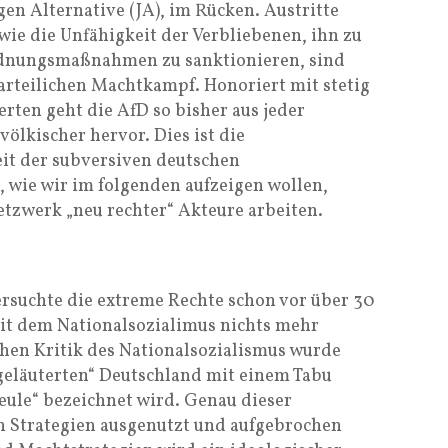
en Alternative (JA), im Rücken. Austritte
wie die Unfähigkeit der Verbliebenen, ihn zu
Ordnungsmaßnahmen zu sanktionieren, sind
arteilichen Machtkampf. Honoriert mit stetig
ten geht die AfD so bisher aus jeder
ölkischer hervor. Dies ist die
it der subversiven deutschen
 wie wir im folgenden aufzeigen wollen,
zwerk „neu rechter“ Akteure arbeiten.
ersuchte die extreme Rechte schon vor über 30
mit dem Nationalsozialimus nichts mehr
schen Kritik des Nationalsozialismus wurde
„geläuterten“ Deutschland mit einem Tabu
eule“ bezeichnet wird. Genau dieser
n Strategien ausgenutzt und aufgebrochen