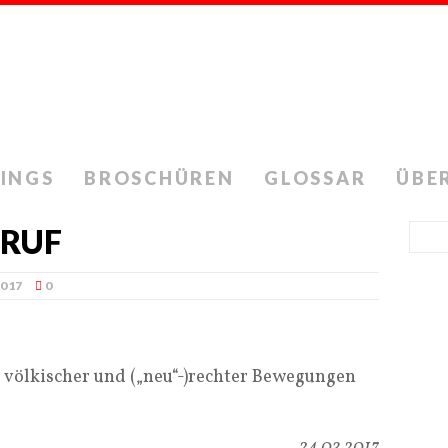
INGS
BROSCHÜREN
GLOSSAR
ÜBE
RUF
2017
0
völkischer und („neu“-)rechter Bewegungen
24.03.2017