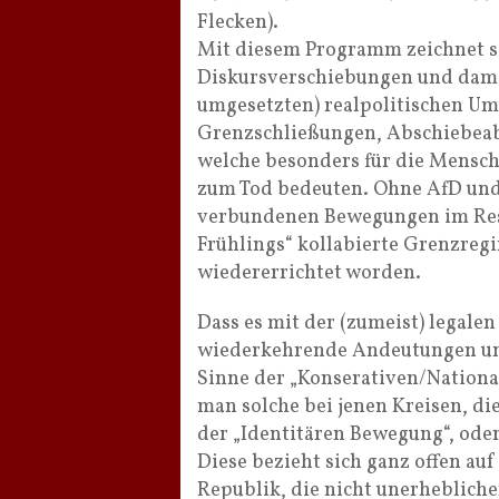
Flecken).
Mit diesem Programm zeichnet si
Diskursverschiebungen und dam
umgesetzten) realpolitischen U
Grenzschließungen, Abschiebeab
welche besonders für die Mensche
zum Tod bedeuten. Ohne AfD und 
verbundenen Bewegungen im Rest
Frühlings“ kollabierte Grenzregi
wiedererrichtet worden.
Dass es mit der (zumeist) legalen
wiederkehrende Andeutungen un
Sinne der „Konserativen/Nationa
man solche bei jenen Kreisen, di
der „Identitären Bewegung“, ode
Diese bezieht sich ganz offen au
Republik, die nicht unerhebliche