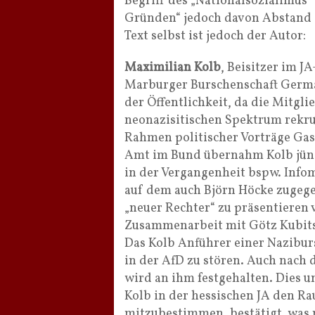
Begriff des „Nationalsozialimus“
Gründen“ jedoch davon Abstand 
Text selbst ist jedoch der Autor:
Maximilian Kolb
, Beisitzer im J
Marburger Burschenschaft German
der Öffentlichkeit, da die Mitgl
neonazisitischen Spektrum rekrut
Rahmen politischer Vorträge Ga
Amt im Bund übernahm Kolb jüngs
in der Vergangenheit bspw. Infom
auf dem auch Björn Höcke zugegen
„neuer Rechter“ zu präsentieren v
Zusammenarbeit mit Götz Kubitsc
Das Kolb Anführer einer Naziburs
in der AfD zu stören. Auch nach 
wird an ihm festgehalten. Dies u
Kolb in der hessischen JA den R
mitzubestimmen, bestätigt, was 