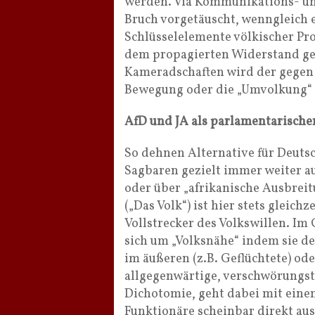
werden. Via Kommunikations- un
Bruch vorgetäuscht, wenngleich 
Schlüsselelemente völkischer P
dem propagierten Widerstand geg
Kameradschaften wird der gegen 
Bewegung oder die „Umvolkung“ 
AfD und JA als parlamentarische
So dehnen Alternative für Deuts
Sagbaren gezielt immer weiter au
oder über „afrikanische Ausbrei
(„Das Volk“) ist hier stets gleic
Vollstrecker des Volkswillen. Im
sich um „Volksnähe“ indem sie de
im äußeren (z.B. Geflüchtete) ode
allgegenwärtige, verschwörungst
Dichotomie, geht dabei mit eine
Funktionäre scheinbar direkt au