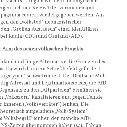
d Machtstrategien wird ein ideologischer
eigentlich nur Reizwörter vermieden und
ropaganda codiert wiedergegeben werden. Aus
en den „Volkstod“ neonazistischer
den „Großen Austausch“ einer Identitären
bei Kudla (CDU) und Gauland (AfD).
r Arm des neuen völkischen Projekts
chland und Junge Alternative die Grenzen des
s. Da wird dann ein Schießbefehl gefordert
tungstypen“ schwadroniert. Der Deutsche Mob
hzeitig Adressat und Legitimationsbasis, die AfD
 Gegensatz zu den „Altparteien“ bemühen sie
n „Volkszorn“ kanalisieren und gegen Feinde
r inneren („Volksverräter“) lenken. Die
heoretisch aufgeladene „Volk/System“-
m Volksbegriff einher, den manche AfD-
s NS-Zeiten übernommen haben (s.u.: Fabian