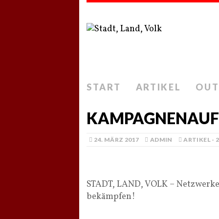
START
ARTIKEL
OUT
KAMPAGNENAUF
24. MÄRZ 2017
ADMIN
ARTIKEL - 
STADT, LAND, VOLK – Netzwerke 
bekämpfen!