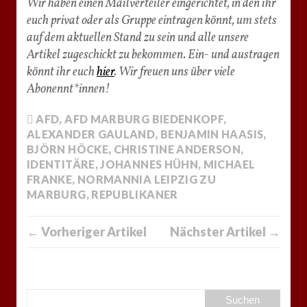
Wir haben einen Mailverteiler eingerichtet, in den ihr
euch privat oder als Gruppe eintragen könnt, um stets
auf dem aktuellen Stand zu sein und alle unsere
Artikel zugeschickt zu bekommen. Ein- und austragen
könnt ihr euch
hier
. Wir freuen uns über viele
Abonennt*innen!
AFD
,
AFD MARBURG BIEDENKOPF
,
ALEXANDER GAULAND
,
BENJAMIN HAASIS
,
BJÖRN HÖCKE
,
CHRISTINE ANDERSON
,
IDENTITÄRE
,
JOHANNES HÜHN
,
MICHAEL
FRANKE
,
NORMANNIA LEIPZIG ZU
MARBURG
,
REPUBLIKANER
← Vorheriger Artikel
Nächster Artikel →