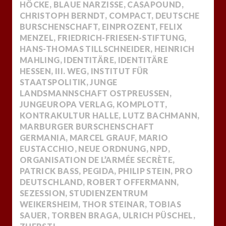
HÖCKE
,
BLAUE NARZISSE
,
CASAPOUND
,
CHRISTOPH BERNDT
,
COMPACT
,
DEUTSCHE
BURSCHENSCHAFT
,
EINPROZENT
,
FELIX
MENZEL
,
FRIEDRICH-FRIESEN-STIFTUNG
,
HANS-THOMAS TILLSCHNEIDER
,
HEINRICH
MAHLING
,
IDENTITÄRE
,
IDENTITÄRE
HESSEN
,
III. WEG
,
INSTITUT FÜR
STAATSPOLITIK
,
JUNGE
LANDSMANNSCHAFT OSTPREUSSEN
,
JUNGEUROPA VERLAG
,
KOMPLOTT
,
KONTRAKULTUR HALLE
,
LUTZ BACHMANN
,
MARBURGER BURSCHENSCHAFT
GERMANIA
,
MARCEL GRAUF
,
MARIO
EUSTACCHIO
,
NEUE ORDNUNG
,
NPD
,
ORGANISATION DE L’ARMÉE SECRÈTE
,
PATRICK BASS
,
PEGIDA
,
PHILIP STEIN
,
PRO
DEUTSCHLAND
,
ROBERT OFFERMANN
,
SEZESSION
,
STUDIENZENTRUM
WEIKERSHEIM
,
THOR STEINAR
,
TOBIAS
SAUER
,
TORBEN BRAGA
,
ULRICH PÜSCHEL
,