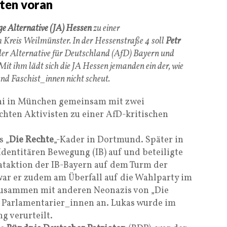
ten voran
ge Alternative (JA) Hessen
zu einer
Kreis Weilmünster. In der Hessenstraße 4 soll
Petr
der Alternative für Deutschland (AfD) Bayern und
it ihm lädt sich die JA Hessen jemanden ein der, wie
nd Faschist_innen nicht scheut.
uni in München gemeinsam mit zwei
chten Aktivisten zu einer AfD-kritischen
s „
Die Rechte
„-Kader in Dortmund. Später in
Identitären Bewegung (IB) auf und beteiligte
kataktion der IB-Bayern auf dem Turm der
ar er zudem am Überfall auf die Wahlparty im
Zusammen mit anderen Neonazis von „Die
e Parlamentarier_innen an. Lukas wurde im
 verurteilt.