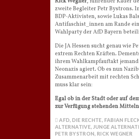
Rick Wegner
, führender Kader d
zweite Begleiter Petr Bystrons.
BDP-Aktivisten, sowie Lukas Bal
Antifaschist_innen am Rande ei
Wahlparty der AfD Bayern beteili
Die JA Hessen sucht genau wie Pe
extrem Rechten Kräften. Dementsp
ihrem Wahlkampfauftakt jemande
Neonazis agiert. Ob es nun Nazi
Zusammenarbeit mit rechten Schl
muss klar sein:
Egal ob in der Stadt oder auf de
zur Verfügung stehenden Mittel
AFD
,
DIE RECHTE
,
FABIAN FLEC
ALTERNATIVE
,
JUNGE ALTERNAT
PETR BYSTRON
,
RICK WEGNER