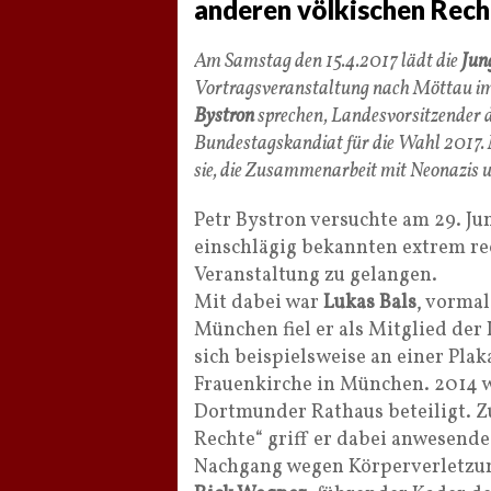
anderen völkischen Rech
Am Samstag den 15.4.2017 lädt die
Jun
Vortragsveranstaltung nach Möttau im 
Bystron
sprechen, Landesvorsitzender 
Bundestagskandiat für die Wahl 2017. M
sie, die Zusammenarbeit mit Neonazis u
Petr Bystron versuchte am 29. J
einschlägig bekannten extrem re
Veranstaltung zu gelangen.
Mit dabei war
Lukas Bals
, vormal
München fiel er als Mitglied der 
sich beispielsweise an einer Pla
Frauenkirche in München. 2014 w
Dortmunder Rathaus beteiligt. 
Rechte“ griff er dabei anwesend
Nachgang wegen Körperverletzung