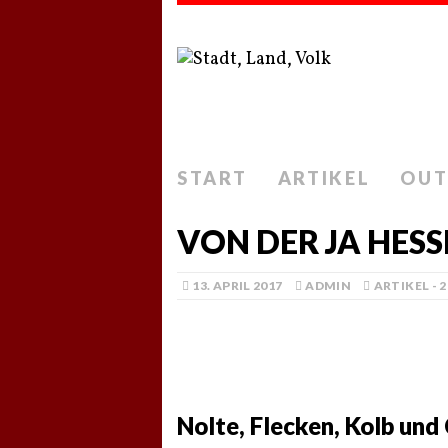
START
ARTIKEL
OUT
VON DER JA HESS
13. APRIL 2017
ADMIN
ARTIKEL - 
Nolte, Flecken, Kolb un