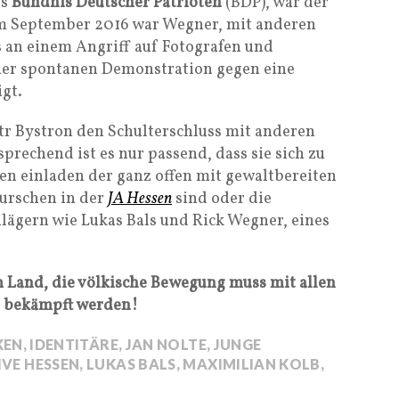
es
Bündnis Deutscher Patrioten
(BDP), war der
 Im September 2016 war Wegner, mit anderen
s an einem Angriff auf Fotografen und
ner spontanen Demonstration gegen eine
gt.
tr Bystron den Schulterschluss mit anderen
rechend ist es nur passend, dass sie sich zu
n einladen der ganz offen mit gewaltbereiten
burschen in der
JA Hessen
sind oder die
ägern wie Lukas Bals und Rick Wegner, eines
m Land, die völkische Bewegung muss mit allen
n bekämpft werden!
KEN
,
IDENTITÄRE
,
JAN NOLTE
,
JUNGE
IVE HESSEN
,
LUKAS BALS
,
MAXIMILIAN KOLB
,