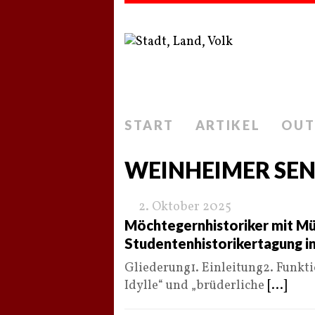
START
ARTIKEL
OUT
WEINHEIMER SE
2. Oktober 2025
Möchtegernhistoriker mit Mü
Studentenhistorikertagung i
Gliederung1. Einleitung2. Funkt
Idylle“ und „brüderliche
[...]