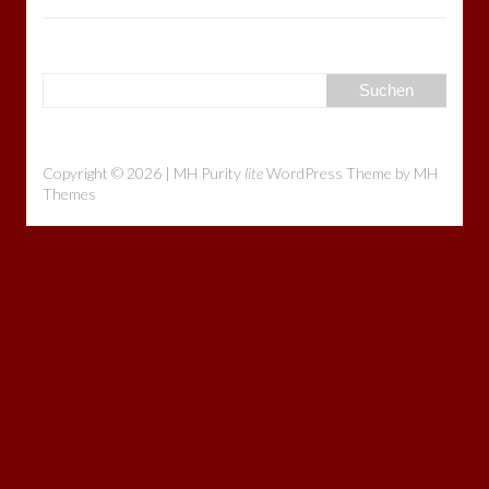
Copyright © 2026 | MH Purity
lite
WordPress Theme by
MH
Themes