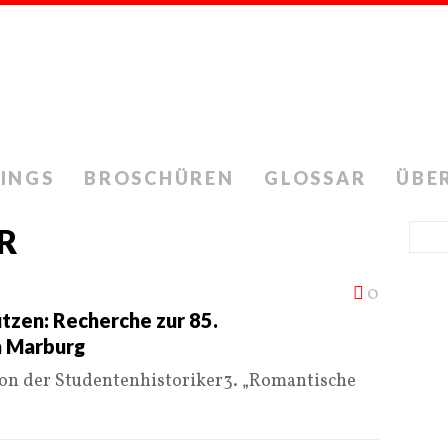
INGS
BROSCHÜREN
GLOSSAR
ÜBE
R
0
tzen: Recherche zur 85.
n Marburg
ion der Studentenhistoriker3. „Romantische