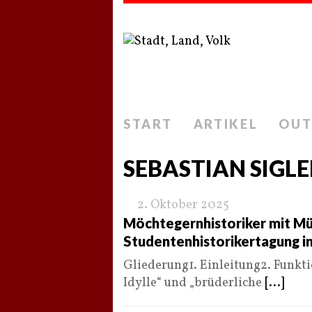
START
ARTIKEL
OUT
SEBASTIAN SIGLE
2. Oktober 2025
Möchtegernhistoriker mit Mü
Studentenhistorikertagung i
Gliederung1. Einleitung2. Funkt
Idylle“ und „brüderliche
[...]