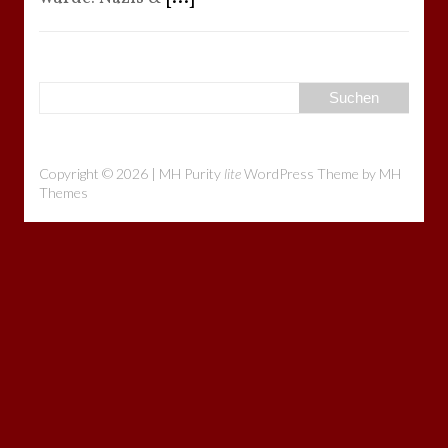
Copyright © 2026 | MH Purity
lite
WordPress Theme by
MH
Themes