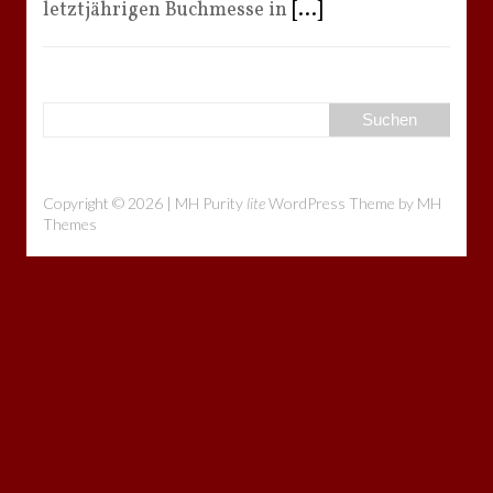
letztjährigen Buchmesse in
[...]
Copyright © 2026 | MH Purity
lite
WordPress Theme by
MH
Themes