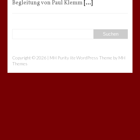
Begleitung von Paul Klemm
[...]
Copyright © 2026 | MH Purity
lite
WordPress Theme by
MH
Themes