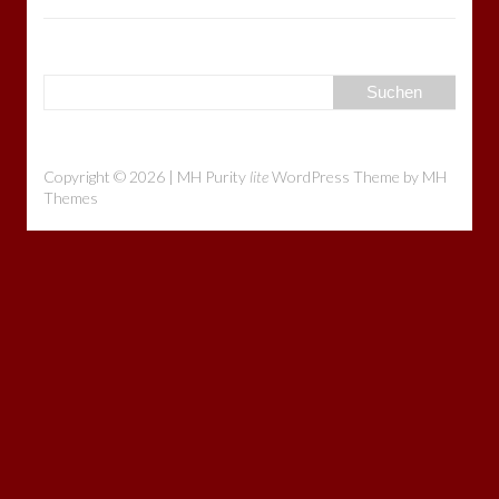
Copyright © 2026 | MH Purity
lite
WordPress Theme by
MH
Themes