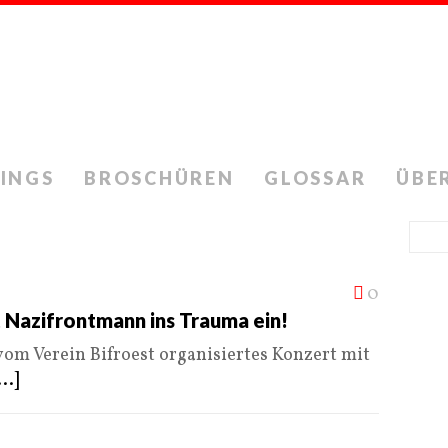
INGS
BROSCHÜREN
GLOSSAR
ÜBE
0
t Nazifrontmann ins Trauma ein!
vom Verein Bifroest organisiertes Konzert mit
...]