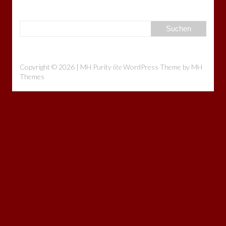
Copyright © 2026 | MH Purity
lite
WordPress Theme by
MH
Themes