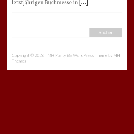
letztjährigen Buchmesse in
[...]
Copyright © 2026 | MH Purity
lite
WordPress Theme by
MH
Themes