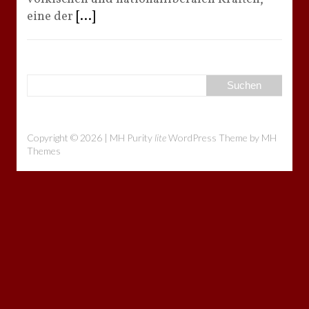
eine der
[...]
Copyright © 2026 | MH Purity
lite
WordPress Theme by
MH
Themes