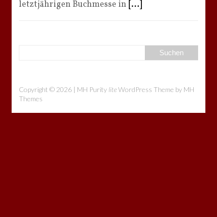
letztjährigen Buchmesse in
[...]
Copyright © 2026 | MH Purity
lite
WordPress Theme by
MH
Themes