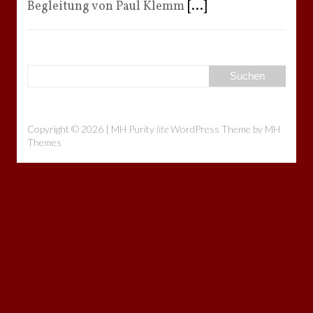
Begleitung von Paul Klemm
[...]
Copyright © 2026 | MH Purity
lite
WordPress Theme by
MH
Themes