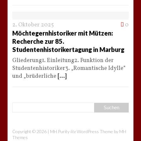
2. Oktober 2025
0
Möchtegernhistoriker mit Mützen:
Recherche zur 85.
Studentenhistorikertagung in Marburg
Gliederung1. Einleitung2. Funktion der
Studentenhistoriker3. „Romantische Idylle“
und „brüderliche
[...]
Copyright © 2026 | MH Purity
lite
WordPress Theme by
MH
Themes